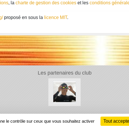
gions
, la
charte de gestion des cookies
et les
conditions générale
g/
proposé en sous la
licence MIT
.
Les partenaires du club
Ch
nne le contrôle sur ceux que vous souhaitez activer
Tout accepte
Information