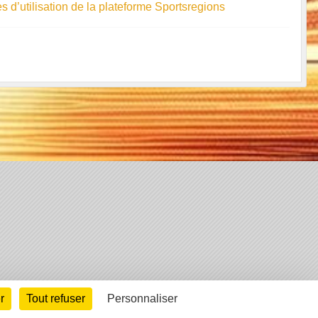
s d’utilisation de la plateforme Sportsregions
arte cookies
Gestion des cookies
r
Tout refuser
Personnaliser
s légales
Signaler un contenu inapproprié